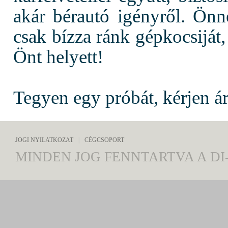
akár bérautó igényről. Ön
csak bízza ránk gépkocsiját
Önt helyett!
Tegyen egy próbát, kérjen ár
JOGI NYILATKOZAT
|
CÉGCSOPORT
MINDEN JOG FENNTARTVA A DI-f