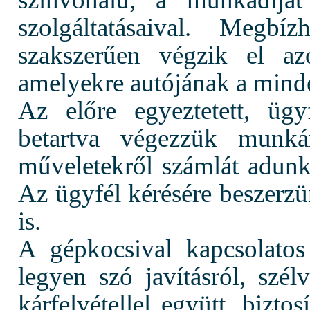
szolgáltatásaival. Megbí
szakszerűen végzik el az
amelyekre autójának a minde
Az előre egyeztetett, ügy
betartva végezzük munkán
műveletekről számlát adunk,
Az ügyfél kérésére beszerzü
is.
A gépkocsival kapcsolatos 
legyen szó javításról, szél
kárfelvétellel együtt, biztos