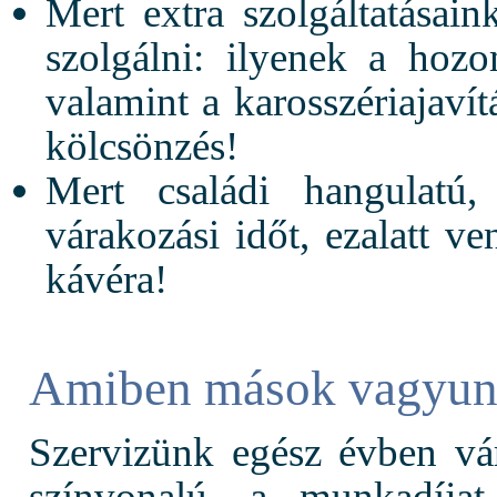
Mert extra szolgáltatásai
szolgálni: ilyenek a hozo
valamint a karosszériajaví
kölcsönzés!
Mert családi hangulatú,
várakozási időt, ezalatt ve
kávéra!
Amiben mások vagyu
Szervizünk egész évben vá
színvonalú, a munkadíja