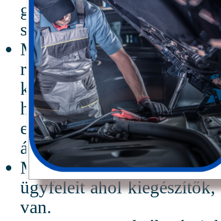
gépjárműeladás, mind a te
szolgáltatások területén.
Mert egy gépjármű szerv
rendelkező cégcsoport sz
képzett munkaerőnkkel 
háttérrel a gyári szervize
elérhető, a gazdasági és 
árakkal.
Mert szervizünk kulturált 
ügyfeleit ahol kiegészítők,
van.