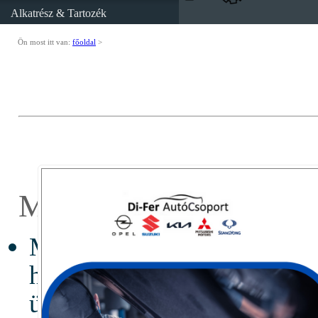
Alkatrész & Tartozék
Ön most itt van:
főoldal
>
Miért válassza a Diferú
Mert a dunaújvárosi szalont 
hogy hídfőállásként szo
ügyfeleink igényeinek m